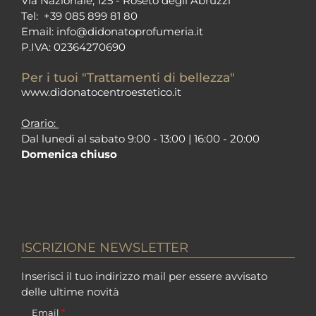
Via Nazionale, 125 - Roseto degli Abruzzi
Tel:
+39 085 899 81 80
Email:
info@didonatoprofumeria.i
t
P.IVA: 02364270690
Per i tuoi "Trattamenti di bellezza"
www.didonatocentroestetico.it
Orario:
Dal lunedì al sabato 9:00 - 13:00 | 16:00 - 20:00
Domenica chiuso
ISCRIZIONE NEWSLETTER
Inserisci il tuo indirizzo mail per essere avvisato
delle ultime novità
*
Email