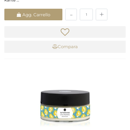
Karité ...
Quantità
Agg. Carrello
Compara