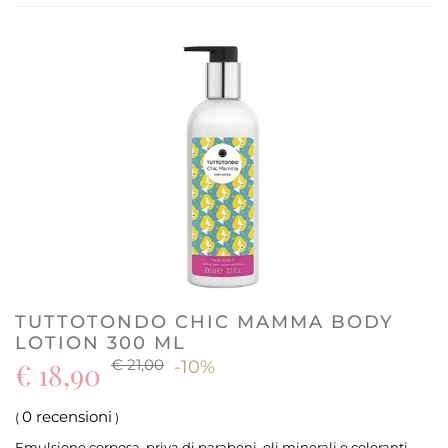
TUTTOTONDO CHIC MAMMA BODY
LOTION 300 ML
€ 21,00
€ 18,90
-10%
0 recensioni
(
)
Emulsione corposa, priva di parabeni, oli minerali e coloranti,