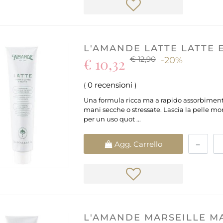
L'AMANDE LATTE LATTE 
€ 12,90
€ 10,32
-20%
0 recensioni
(
)
Una formula ricca ma a rapido assorbimento,
mani secche o stressate. Lascia la pelle m
per un uso quot ...
Quantità
Agg. Carrello
L'AMANDE MARSEILLE M