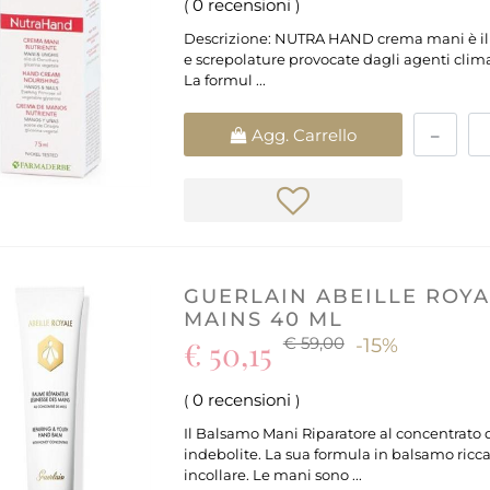
0 recensioni
(
)
Descrizione: NUTRA HAND crema mani è il ri
e screpolature provocate dagli agenti climat
La formul ...
Quantità
Agg. Carrello
GUERLAIN ABEILLE ROY
MAINS 40 ML
€ 59,00
€ 50,15
-15%
0 recensioni
(
)
Il Balsamo Mani Riparatore al concentrato
indebolite. La sua formula in balsamo ricc
incollare. Le mani sono ...