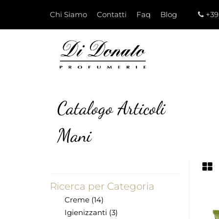
Chi Siamo
Contatti
Faq
Blog
+39
Catalogo Articoli
Mani
Ricerca per Categoria
Creme (14)
Igienizzanti (3)