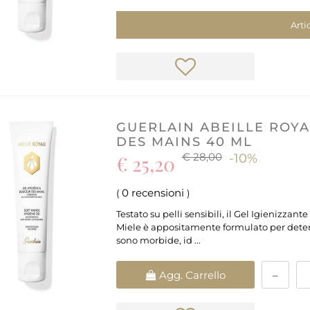
Arti
GUERLAIN ABEILLE ROY
DES MAINS 40 ML
€ 28,00
€ 25,20
-10%
0 recensioni
(
)
Testato su pelli sensibili, il Gel Igienizzan
Miele è appositamente formulato per dete
sono morbide, id ...
Quantità
Agg. Carrello