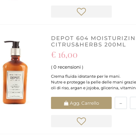
DEPOT 604 MOISTURIZI
CITRUS&HERBS 200ML
€ 16,00
0 recensioni
(
)
Crema fluida idratante per le mani.
Nutre e protegge la pelle delle mani grazie 
oli di riso, argan e jojoba, glicerina, vitami
Quantità
Agg. Carrello