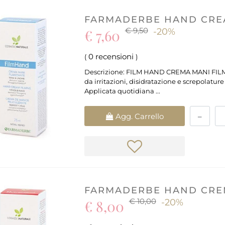
FARMADERBE HAND CREA
€ 9,50
€ 7,60
-20%
0 recensioni
(
)
Descrizione: FILM HAND CREMA MANI FILMIZ
da irritazioni, disidratazione e screpolature
Applicata quotidiana ...
Quantità
Agg. Carrello
FARMADERBE HAND CREM
€ 10,00
€ 8,00
-20%