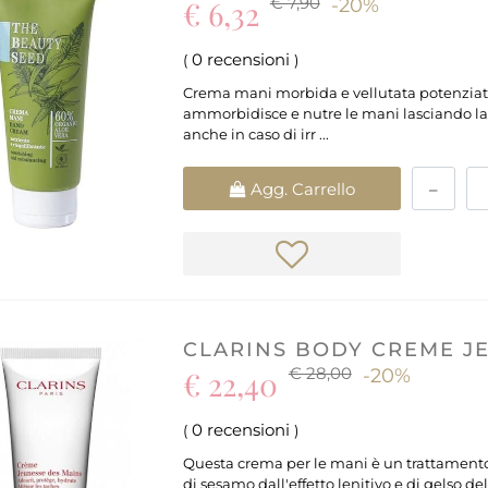
€ 7,90
€ 6,32
-20%
0 recensioni
(
)
Crema mani morbida e vellutata potenziata 
ammorbidisce e nutre le mani lasciando la
anche in caso di irr ...
Quantità
Agg. Carrello
CLARINS BODY CREME JE
€ 28,00
€ 22,40
-20%
0 recensioni
(
)
Questa crema per le mani è un trattamento p
di sesamo dall'effetto lenitivo e di gelso d