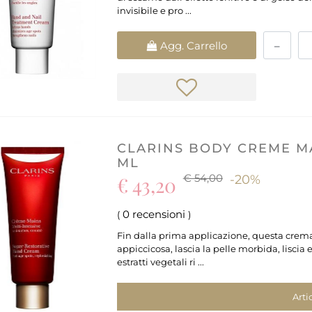
invisibile e pro ...
Quantità
Agg. Carrello
CLARINS BODY CREME MA
ML
€ 54,00
€ 43,20
-20%
0 recensioni
(
)
Fin dalla prima applicazione, questa crem
appiccicosa, lascia la pelle morbida, liscia
estratti vegetali ri ...
Arti