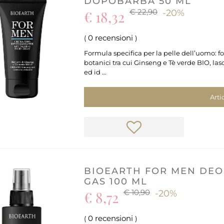
DOPOBARBA 50 ML
€ 22,90
€ 18,32
-20%
0 recensioni
(
)
Formula specifica per la pelle dell’uomo: fo
botanici tra cui Ginseng e Tè verde BIO, lasc
ed id ...
Arti
BIOEARTH FOR MEN DE
GAS 100 ML
€ 10,90
€ 8,72
-20%
0 recensioni
(
)