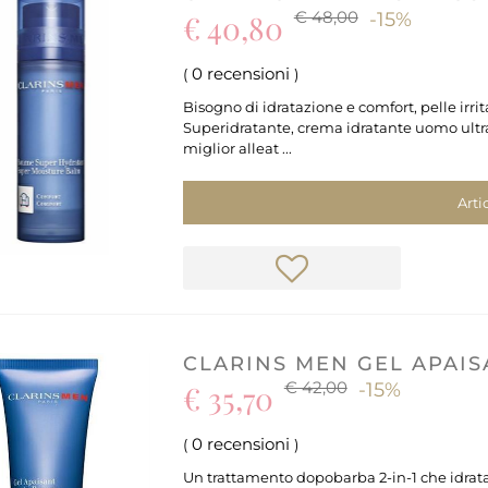
€ 48,00
€ 40,80
-15%
0 recensioni
(
)
Bisogno di idratazione e comfort, pelle irri
Superidratante, crema idratante uomo ultra c
miglior alleat ...
Arti
CLARINS MEN GEL APAIS
€ 42,00
€ 35,70
-15%
0 recensioni
(
)
Un trattamento dopobarba 2-in-1 che idrata 