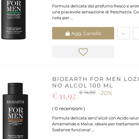
Formula delicata dal profumo fresco e aroma
una piacevole sensazione di freschezza. Cont
nota per ...
Quantità
Agg. Carrello
BIOEARTH FOR MEN LOZ
NO ALCOL 100 ML
€ 14,90
€ 11,92
-20%
0 recensioni
(
)
Formula delicata senz’alcol con Acido ialur
Amamelide e Malva: ideale per trattamento p
Sostanze funzional ...