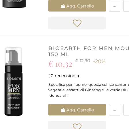
Quantità
Agg. Carrello
BIOEARTH FOR MEN MOU
150 ML
€ 12,90
€ 10,32
-20%
0 recensioni
(
)
Specifica per l’uomo, questa soffice schiuma
vegetale, estratti di Ginseng e Tè verde BIO,
idonea al ...
Quantità
Agg. Carrello