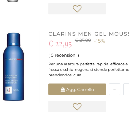
CLARINS MEN GEL MOUSS
€ 27,00
€ 22,95
-15%
0 recensioni
(
)
Per una rasatura perfetta, rapida, efficace 
fresca e schiumogena si stende perfettament
prendendosi cura ...
Quantità
Agg. Carrello