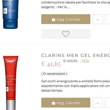
combinazione ideale per facilitare la vita 
esigenti. - Per la ...
Quantità
Agg. Carrello
CLARINS MEN GEL ENERG
€ 49,00
€ 41,65
-15%
0 recensioni
(
)
Gel occhi energizzante e antietà formulato 
assorbimento con triplo applicatore roll-o
stesso tempo.
Quantità
Agg. Carrello