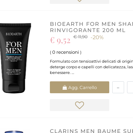
BIOEARTH FOR MEN SH
RINVIGORANTE 200 ML
€ 11,90
€ 9,52
-20%
0 recensioni
(
)
Formulato con tensioattivi delicati di origi
deterge corpo e capelli con delicatezza, l
benessere. ...
Quantità
Agg. Carrello
CLARINS MEN BAUME SU