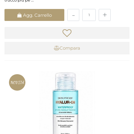
trucco più pe ...
Quantità
Agg. Carrello
Compara
NOVITÀ