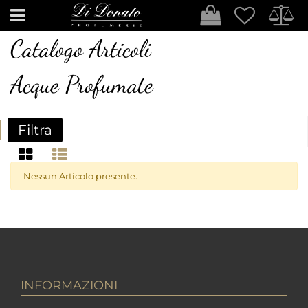
Open
Catalogo Articoli
Acque Profumate
Filtra
Nessun Articolo presente.
INFORMAZIONI