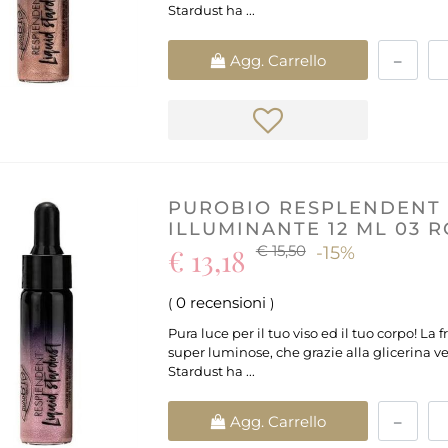
Stardust ha ...
Quantità
Agg. Carrello
PUROBIO RESPLENDENT 
ILLUMINANTE 12 ML 03 
€ 15,50
€ 13,18
-15%
0 recensioni
(
)
Pura luce per il tuo viso ed il tuo corpo! La
super luminose, che grazie alla glicerina ve
Stardust ha ...
Quantità
Agg. Carrello