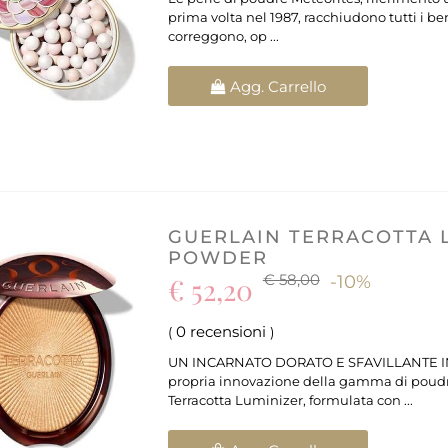
prima volta nel 1987, racchiudono tutti i ben
correggono, op ...
Quantità
Agg. Carrello
GUERLAIN TERRACOTTA 
POWDER
€ 58,00
€ 52,20
-10%
0 recensioni
(
)
UN INCARNATO DORATO E SFAVILLANTE IN
propria innovazione della gamma di poudre
Terracotta Luminizer, formulata con ...
Quantità