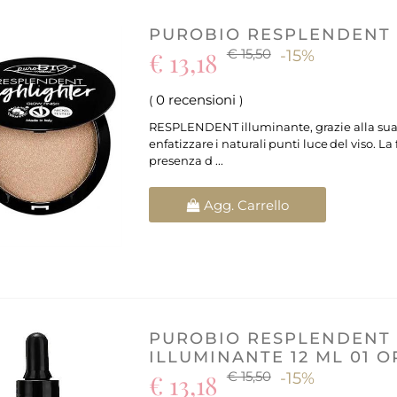
PUROBIO RESPLENDENT 
€ 15,50
€ 13,18
-15%
0 recensioni
(
)
RESPLENDENT illuminante, grazie alla sua te
enfatizzare i naturali punti luce del viso. L
presenza d ...
Quantità
Agg. Carrello
PUROBIO RESPLENDENT 
ILLUMINANTE 12 ML 01 
€ 15,50
€ 13,18
-15%