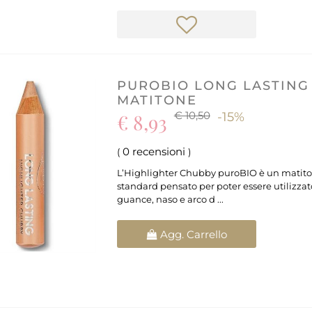
PUROBIO LONG LASTING
MATITONE
€ 10,50
€ 8,93
-15%
0 recensioni
(
)
L’Highlighter Chubby puroBIO è un matiton
standard pensato per poter essere utilizza
guance, naso e arco d ...
Quantità
Agg. Carrello