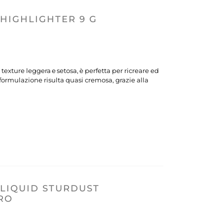
HIGHLIGHTER 9 G
xture leggera e setosa, è perfetta per ricreare ed
a formulazione risulta quasi cremosa, grazie alla
LIQUID STURDUST
ORO