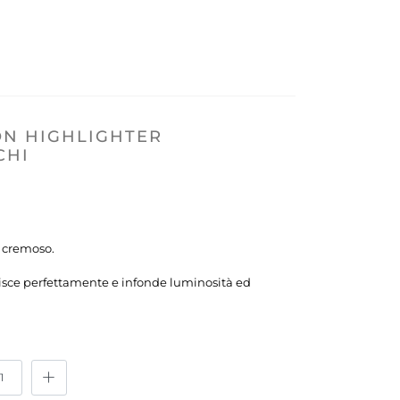
ON HIGHLIGHTER
CHI
o cremoso.
risce perfettamente e infonde luminosità ed