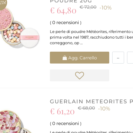
POUDRE 20G
ITÀ
€ 72,00
€ 64,80
-10%
0 recensioni
(
)
Le perle di poudre Météorites, riferimento 
prima volta nel 1987, racchiudono tutti i ben
correggono, op ...
Quantità
Agg. Carrello
GUERLAIN METEORITES 
€ 68,00
€ 61,20
-10%
0 recensioni
(
)
Le perle di poudre Météorites, riferimento 