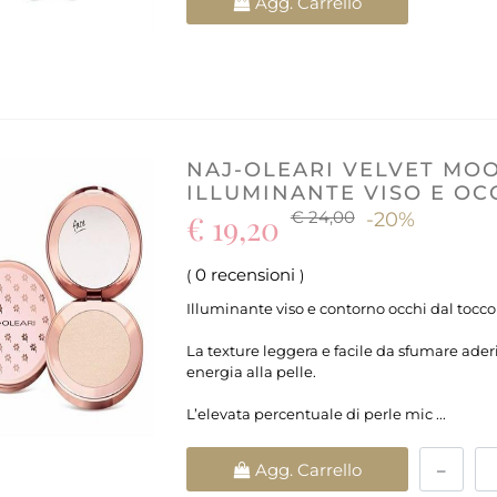
Agg. Carrello
NAJ-OLEARI VELVET MO
ILLUMINANTE VISO E OC
€ 24,00
€ 19,20
-20%
0 recensioni
(
)
Illuminante viso e contorno occhi dal tocc
La texture leggera e facile da sfumare ade
energia alla pelle.
L’elevata percentuale di perle mic ...
Quantità
Agg. Carrello