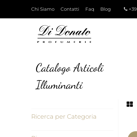
Chi Siamo
Contatti
Faq
Blog
+39
Catalogo Articoli
Illuminanti
Ricerca per Categoria