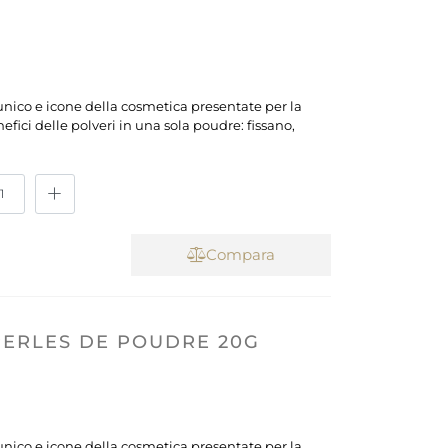
unico e icone della cosmetica presentate per la
efici delle polveri in una sola poudre: fissano,
Compara
PERLES DE POUDRE 20G
unico e icone della cosmetica presentate per la