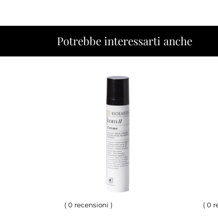
Potrebbe interessarti anche
(
0 recensioni
)
(
0 r