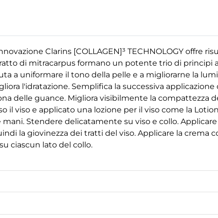
innovazione Clarins [COLLAGEN]³ TECHNOLOGY offre risult
ratto di mitracarpus formano un potente trio di principi at
ta a uniformare il tono della pelle e a migliorarne la lum
ora l'idratazione. Semplifica la successiva applicazione del
na delle guance. Migliora visibilmente la compattezza dell
o il viso e applicato una lozione per il viso come la Lot
le mani. Stendere delicatamente su viso e collo. Applica
indi la giovinezza dei tratti del viso. Applicare la crema 
su ciascun lato del collo.