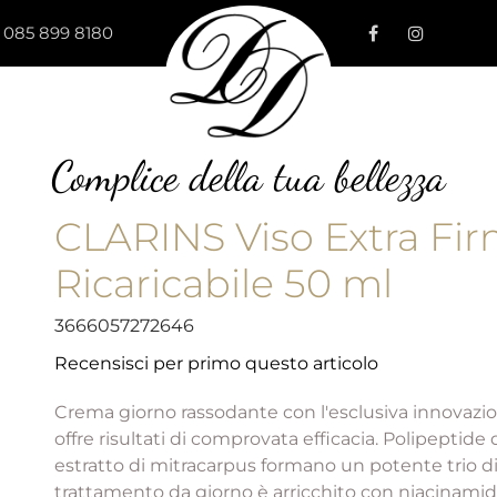
 085 899 8180
Complice della tua bellezza
CLARINS Viso Extra Fir
Ricaricabile 50 ml
3666057272646
Recensisci per primo questo articolo
Crema giorno rassodante con l'esclusiva innova
offre risultati di comprovata efficacia. Polipeptide
estratto di mitracarpus formano un potente trio di pr
trattamento da giorno è arricchito con niacinamide.