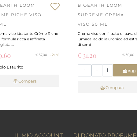
OEARTH LOOM
BIOEARTH LOOM
EME RICHE VISO
SUPREME CREMA
 ML
VISO 50 ML
rema viso idratante Crème Riche
Crema viso con filtrato di bava d
 formula ricca e raffinata
lumaca, acido ialuronico ed estr
liata ...
di semi ...
9,60
€ 31,20
-20%
€ 37,00
€ 39,00
Quantità
colo Esaurito
Agg.
Compara
Carrell
Compara
IL MIO ACCOUNT
DI DONATO PROFUME