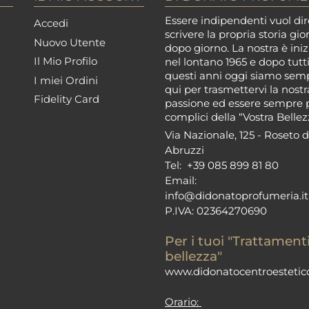
Essere indipendenti vuol dir
Accedi
scrivere la propria storia gio
Nuovo Utente
dopo giorno. La nostra è iniz
Il Mio Profilo
nel lontano 1965 e dopo tutt
questi anni oggi siamo sem
I miei Ordini
qui per trasmettervi la nostr
Fidelity Card
passione ed essere sempre 
complici della “Vostra Bellez
Via Nazionale, 125 - Roseto d
Abruzzi
Tel:
+39 085 899 81 80
Email:
info@didonatoprofumeria.i
t
P.IVA: 02364270690
Per i tuoi "Trattamenti
bellezza"
www.didonatocentroestetico
Orario: