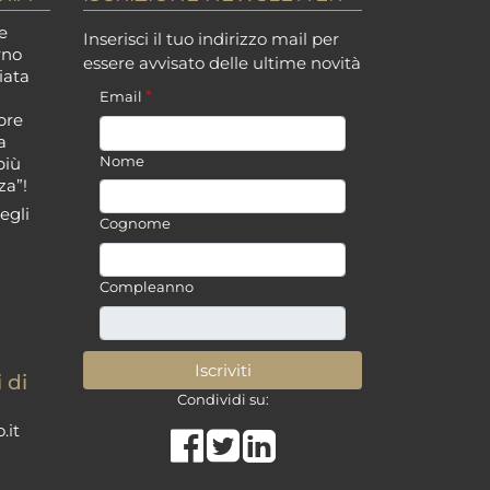
e
Inserisci il tuo indirizzo mail per
rno
essere avvisato delle ultime novità
iata
*
i
Email
pre
a
Nome
più
za”!
egli
Cognome
Compleanno
 di
Condividi su:
.it
Share on Facebook
Tweet
Share on LinkedIn