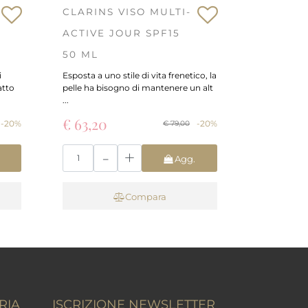
CLARINS VISO MULTI-
ACTIVE JOUR SPF15
50 ML
i
Esposta a uno stile di vita frenetico, la
atto
pelle ha bisogno di mantenere un alt
...
€ 63,20
-20%
-20%
€ 79,00
Quantità
Agg.
o
Carrello
Compara
RIA
ISCRIZIONE NEWSLETTER