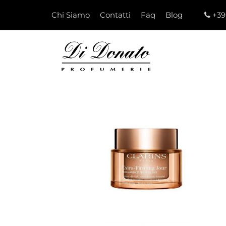
Chi Siamo
Contatti
Faq
Blog
+39