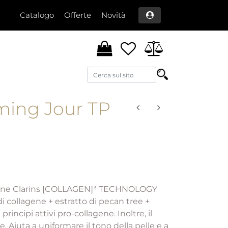
Catalogo
Offerte
Novità
ming Jour TP
zione Clarins [COLLAGEN]³ TECHNOLOGY
 di collagene + estratto di pecan tree +
incipi attivi pro-collagene. Inoltre, il
 Aiuta a uniformare il tono della pelle e a