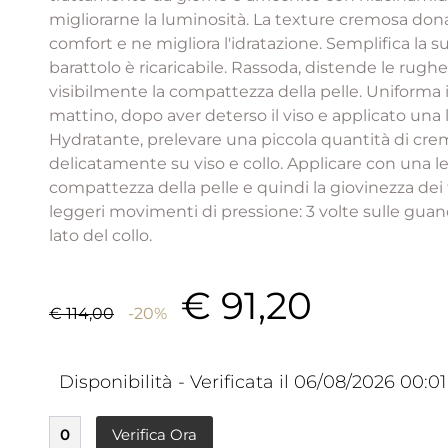
migliorarne la luminosità. La texture cremosa dona
comfort e ne migliora l'idratazione. Semplifica la s
barattolo è ricaricabile. Rassoda, distende le rugh
visibilmente la compattezza della pelle. Uniforma il
mattino, dopo aver deterso il viso e applicato una 
Hydratante, prelevare una piccola quantità di crem
delicatamente su viso e collo. Applicare con una l
compattezza della pelle e quindi la giovinezza dei t
leggeri movimenti di pressione: 3 volte sulle guance
lato del collo.
€ 91,20
€ 114,00
-20%
Disponibilità - Verificata il 06/08/2026 00:01
0
Verifica Ora