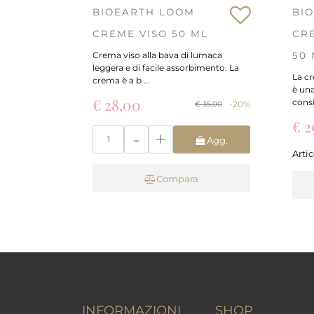
BIOEARTH LOOM
BI
CREME VISO 50 ML
CR
Crema viso alla bava di lumaca
50
leggera e di facile assorbimento. La
La c
crema è a b ...
è una
€ 28,00
consig
-20%
€ 35,00
€ 2
Quantità
Agg.
Arti
Carrello
Compara
INFORMAZIONI
SHOP