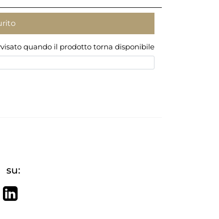
urito
avvisato quando il prodotto torna disponibile
 su:
re on Facebook
Tweet
Share on LinkedIn